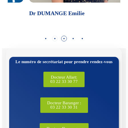
Dr DUMANGE Emilie
D
Le numéro de secrétariat pour prendre rendez-vous
Docteur Allart:
03 22 33 30 77
Docteur Baranger :
03 22 33 30 31