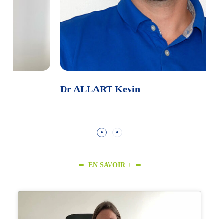
Dr ALLART Kevin
D
EN SAVOIR +