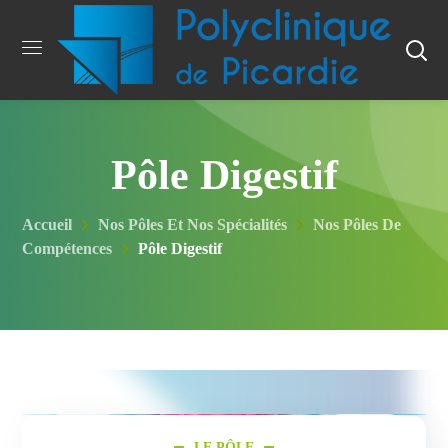
Pôle Digestif
Accueil
Nos Pôles Et Nos Spécialités
Nos Pôles De
Compétences
Pôle Digestif
LE PÔLE