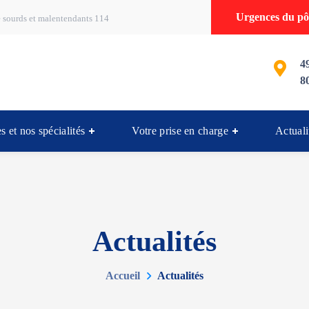
Urgences du pôl
 sourds et malentendants 114
4
8
s et nos spécialités
Votre prise en charge
Actuali
Actualités
Accueil
Actualités