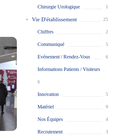
Chirurgie Urologique
1
Vie D'établissement
25
Chiffres
2
Communiqué
5
Evénement / Rendez-Vous
6
Informations Patients / Visiteurs
6
Innovation
5
Matériel
9
Nos Équipes
4
Recrutement
3