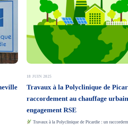
18 JUIN 2025
heville
Travaux à la Polyclinique de Picar
raccordement au chauffage urbain
engagement RSE
Travaux à la Polyclinique de Picardie : un raccordem