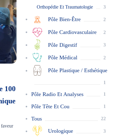
Orthopédie Et Traumatologie
3
Pôle Bien-Être
2
Pôle Cardiovasculaire
2
Pôle Digestif
3
Pôle Médical
2
Pôle Plastique / Esthétique
1
e 100
Pôle Radio Et Analyses
1
inique
Pôle Tête Et Cou
1
Tous
22
 faveur
Urologique
3