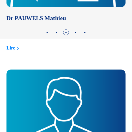
Dr PAUWELS Mathieu
D
Lire