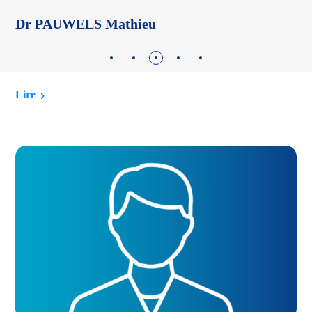
Dr PAUWELS Mathieu
D
Lire