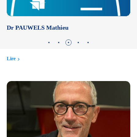
Dr PAUWELS Mathieu
D
Lire