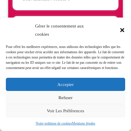
Tarifs
Gérer le consentement aux
cookies
Chèques, espèces et cartes bancaires
sont acceptés.
Pour offrir les meilleures expériences, nous utilisons des technologies telles que les
cookies pour stocker et/ou accéder aux informations des appareils. Le fait de consentir
à ces technologies nous permettra de traiter des données telles que le comportement de
Consultation :
25€
navigation ou les ID uniques sur ce site. Le fait de ne pas consentir ou de retirer son
consentement peut avoir un effet négatif sur certaines caractéristiques et fonctions.
SCLEROTHERAPIE
Accepter
Sclérothérapie liquide bilatérale :
28,40€
Refuser
Echo-sclérothérapie mousse de la grande veine
Voir Les Préférences
saphène :
94,64€
Notre politique de cookies
Mentions légales
Echo-sclérothérapie mousse de la petite veine