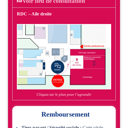
Voir lieu de consultation
RDC – Aile droite
Cliquez sur le plan pour l’agrandir
Remboursement
Tiers payant / Sécurité sociale :
Carte vitale