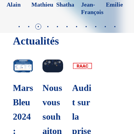
Alain
Mathieu
Shatha
Jean-
Emilie
Y
François
Actualités
Mars
Nous
Audi
Bleu
vous
t sur
2024
souh
la
:
aiton
prise