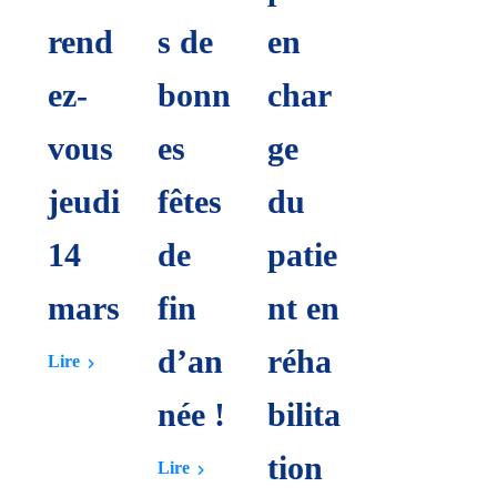
rend
s de
en
ez-
bonn
char
vous
es
ge
jeudi
fêtes
du
14
de
patie
mars
fin
nt en
d’an
réha
Lire
née !
bilita
tion
Lire