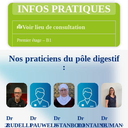
INFOS PRATIQUES
Voir lieu de consultation
Premier étage – B1
Nos praticiens du pôle digestif
:
Dr
Dr
Dr
Dr
Dr
IEZ
RUDELLI
PAUWELS
ISTANBOLI
FONTAINE
DUMANG