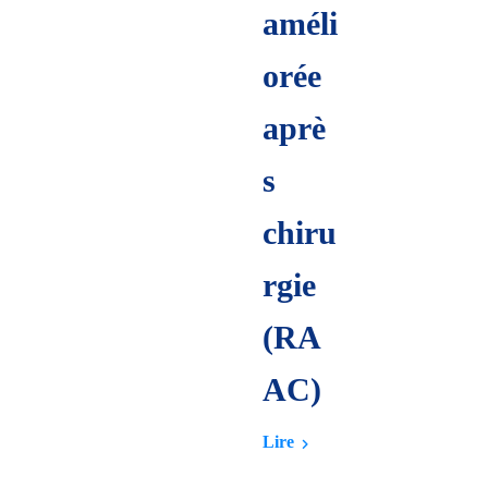
améli
orée
aprè
s
chiru
rgie
(RA
AC)
Lire