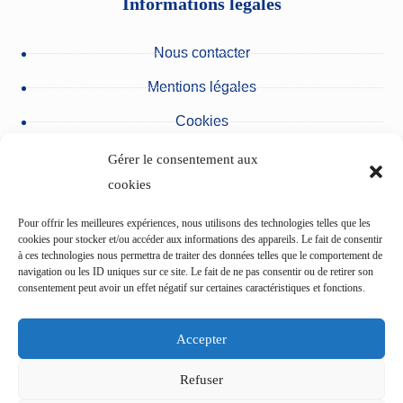
Informations légales
Nous contacter
Mentions légales
Cookies
Protection des données personnelles
Gérer le consentement aux
cookies
Nos partenaires
Pour offrir les meilleures expériences, nous utilisons des technologies telles que les
Urgences du pôle des Cliniques
cookies pour stocker et/ou accéder aux informations des appareils. Le fait de consentir
à ces technologies nous permettra de traiter des données telles que le comportement de
navigation ou les ID uniques sur ce site. Le fait de ne pas consentir ou de retirer son
consentement peut avoir un effet négatif sur certaines caractéristiques et fonctions.
L’Etablissement du Val d’Ancre
Accepter
Centre de cardiologie du pôle des Cliniques
Refuser
L’Institut ophtalmologique de Picardie (IOP)