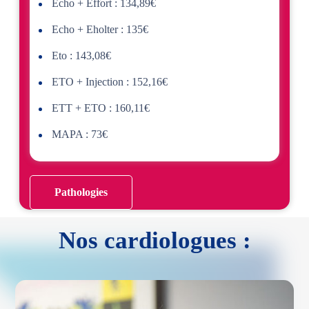
Echo + Effort : 134,89€
Echo + Eholter : 135€
Eto : 143,08€
ETO + Injection : 152,16€
ETT + ETO : 160,11€
MAPA : 73€
Pathologies
Nos cardiologues :