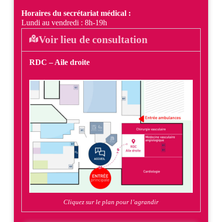
Horaires du secrétariat médical :
Lundi au vendredi : 8h-19h
Voir lieu de consultation
RDC – Aile droite
Cliquez sur le plan pour l’agrandir