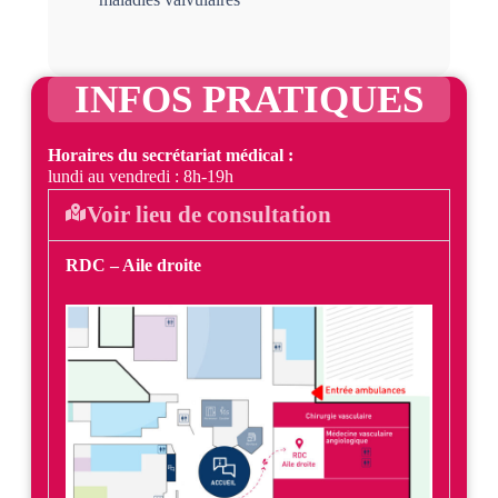
INFOS PRATIQUES
Horaires du secrétariat médical :
lundi au vendredi : 8h-19h
Voir lieu de consultation
RDC – Aile droite