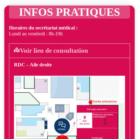
INFOS PRATIQUES
Horaires du secrétariat médical :
Lundi au vendredi : 8h-19h
Voir lieu de consultation
RDC – Aile droite