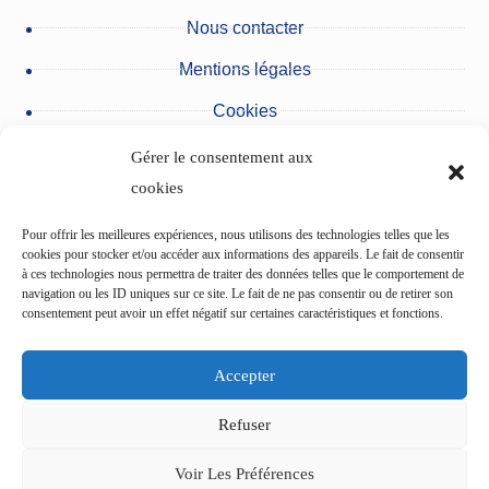
Nous contacter
Mentions légales
Cookies
Protection des données personnelles
Gérer le consentement aux
Nos partenaires
cookies
Pour offrir les meilleures expériences, nous utilisons des technologies telles que les
Urgences du pôle des Cliniques
cookies pour stocker et/ou accéder aux informations des appareils. Le fait de consentir
à ces technologies nous permettra de traiter des données telles que le comportement de
navigation ou les ID uniques sur ce site. Le fait de ne pas consentir ou de retirer son
consentement peut avoir un effet négatif sur certaines caractéristiques et fonctions.
L’Etablissement du Val d’Ancre
Accepter
Centre de cardiologie du pôle des Cliniques
Refuser
L’Institut ophtalmologique de Picardie (IOP)
Voir Les Préférences