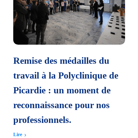
Mars Bleu : une journée de
sensibilisation réussie à la
d
Polyclinique de Picardie
L
Lire