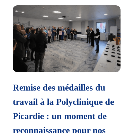
Mars Bleu : une journée de
sensibilisation réussie à la
d
Polyclinique de Picardie
L
Lire