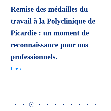
Mars Bleu : une journée de
sensibilisation réussie à la
d
Polyclinique de Picardie
L
Lire