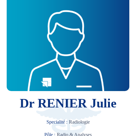
Dr RENIER Julie
Specialité :
Radiologie
Pôle :
Radio & Analyses