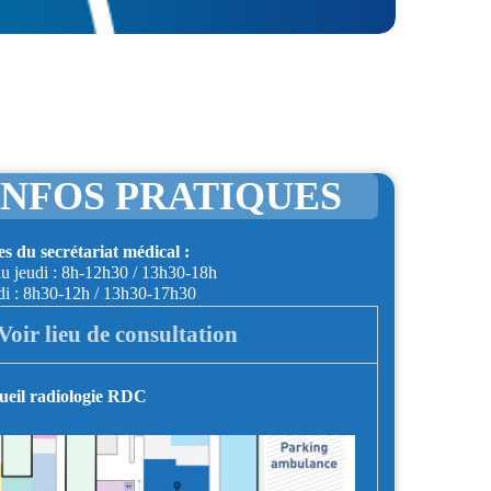
INFOS PRATIQUES
s du secrétariat médical :
u jeudi : 8h-12h30 / 13h30-18h
di : 8h30-12h / 13h30-17h30
Voir lieu de consultation
ueil radiologie RDC