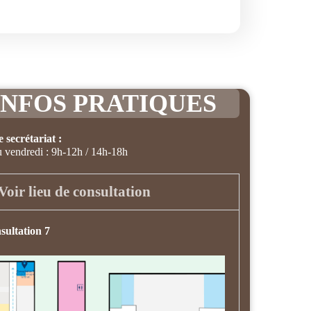
INFOS PRATIQUES
 secrétariat :
u vendredi :
9h-12h / 14h-18h
Voir lieu de consultation
sultation 7