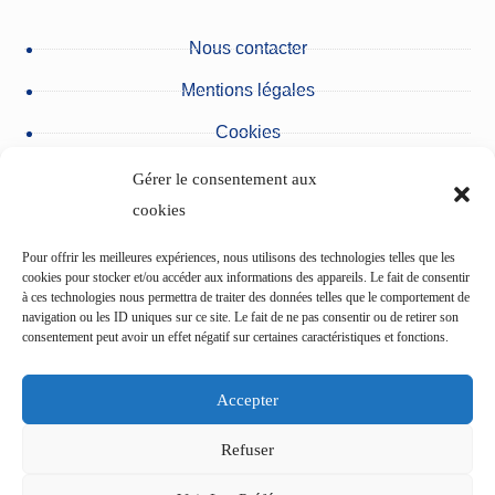
Nous contacter
Mentions légales
Cookies
Protection des données personnelles
Gérer le consentement aux
cookies
Nos partenaires
Pour offrir les meilleures expériences, nous utilisons des technologies telles que les
Urgences du pôle des Cliniques
cookies pour stocker et/ou accéder aux informations des appareils. Le fait de consentir
à ces technologies nous permettra de traiter des données telles que le comportement de
navigation ou les ID uniques sur ce site. Le fait de ne pas consentir ou de retirer son
consentement peut avoir un effet négatif sur certaines caractéristiques et fonctions.
L’Etablissement du Val d’Ancre
Accepter
Centre de cardiologie du pôle des Cliniques
Refuser
L’Institut ophtalmologique de Picardie (IOP)