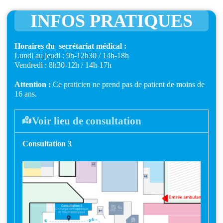
INFOS PRATIQUES
Horaires du secrétariat médical :
Lundi au jeudi : 9h-12h30 / 14h-18h
Vendredi : 8h30-12h / 14h-17h
Attention :
Ce praticien ne prend pas de patient de moins de
16 ans.
Voir lieu de consultation
Consultation 3