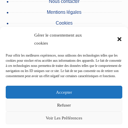
Mentions légales
Cookies
Protection des données personnelles
Gérer le consentement aux
Nos partenaires
cookies
Urgences du pôle des Cliniques
Pour offrir les meilleures expériences, nous utilisons des technologies telles que les
cookies pour stocker et/ou accéder aux informations des appareils. Le fait de consentir
à ces technologies nous permettra de traiter des données telles que le comportement de
navigation ou les ID uniques sur ce site. Le fait de ne pas consentir ou de retirer son
L’Etablissement du Val d’Ancre
consentement peut avoir un effet négatif sur certaines caractéristiques et fonctions.
Centre de cardiologie du pôle des Cliniques
Accepter
Refuser
L’Institut ophtalmologique de Picardie (IOP)
Voir Les Préférences
Copyright © 2024 - Polyclinique de Picardie