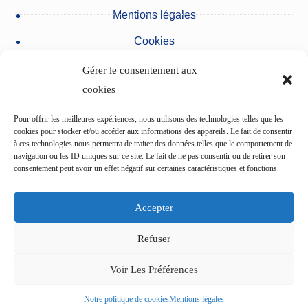
Mentions légales
Cookies
Protection des données personnelles
Gérer le consentement aux
Nos partenaires
cookies
Pour offrir les meilleures expériences, nous utilisons des technologies telles que les
Urgences du pôle des Cliniques
cookies pour stocker et/ou accéder aux informations des appareils. Le fait de consentir
à ces technologies nous permettra de traiter des données telles que le comportement de
navigation ou les ID uniques sur ce site. Le fait de ne pas consentir ou de retirer son
consentement peut avoir un effet négatif sur certaines caractéristiques et fonctions.
L’Etablissement du Val d’Ancre
Accepter
Centre de cardiologie du pôle des Cliniques
Refuser
L’Institut ophtalmologique de Picardie (IOP)
Voir Les Préférences
Copyright © 2024 - Polyclinique de Picardie
Notre politique de cookies
Mentions légales