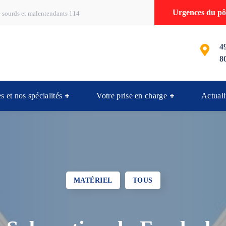
Urgences du pôl
 sourds et malentendants 114
4
8
s et nos spécialités
Votre prise en charge
Actuali
MATÉRIEL
TOUS