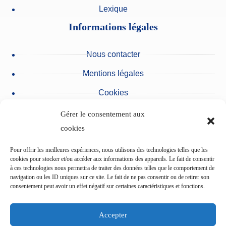
Lexique
Informations légales
Nous contacter
Mentions légales
Cookies
Protection des données personnelles
Gérer le consentement aux
cookies
Nos partenaires
Pour offrir les meilleures expériences, nous utilisons des technologies telles que les
Urgences du pôle des Cliniques
cookies pour stocker et/ou accéder aux informations des appareils. Le fait de consentir
à ces technologies nous permettra de traiter des données telles que le comportement de
navigation ou les ID uniques sur ce site. Le fait de ne pas consentir ou de retirer son
consentement peut avoir un effet négatif sur certaines caractéristiques et fonctions.
L’Etablissement du Val d’Ancre
Accepter
Centre de cardiologie du pôle des Cliniques